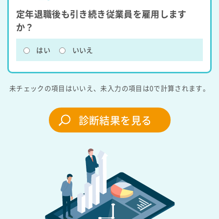
定年退職後も引き続き従業員を雇用します
か？
はい
いいえ
未チェックの項目はいいえ、未入力の項目は0で計算されます。