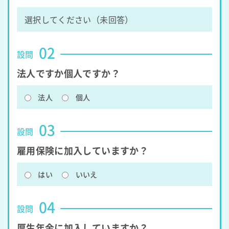
02
設問
法人ですか個人ですか？
法人
個人
03
設問
雇用保険に加入していますか？
はい
いいえ
04
設問
厚生年金に加入していますか？