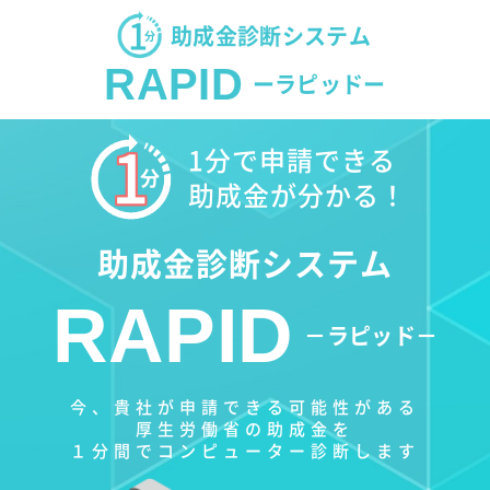
1
助成金診断システム
分
RAPID
ーラピッドー
1
1分で申請できる
分
助成金が分かる！
助成金診断システム
RAPID
－ラピッド－
今、貴社が申請できる可能性がある
厚生労働省の助成金を
１分間でコンピューター診断します