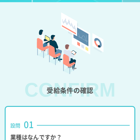
CONFIRM
受給条件の確認
01
設問
業種はなんですか？