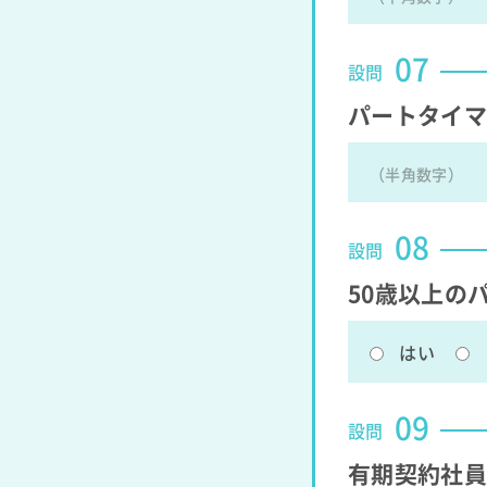
07
設問
パートタイ
08
設問
50歳以上の
はい
09
設問
有期契約社