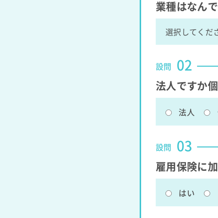
業種はなん
02
設問
法人ですか
法人
03
設問
雇用保険に
はい