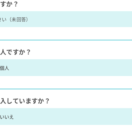
ですか？
個人ですか？
個人
加入していますか？
いいえ